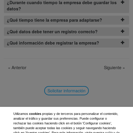
¿Durante cuando tiempo la empresa debe guardar los
datos?
¿Qué tiempo tiene la empresa para adaptarse?
¿Qué datos debe tener un registro correcto?
¿Qué información debe registrar la empresa?
«
Anterior
Siguiente
»
Solicitar información
Utilizamos
cookies
propias y de terceros para personalizar el contenido,
analizar el tráfico y guardar sus preferencias. Puede configurar o
rechazar las cookies haciendo click en el botón 'Configurar cookies',
también puede aceptar todas las cookies y seguir navegando haciendo
click en 'Aceptar cookies'. Para más información, visita nuestra
política de