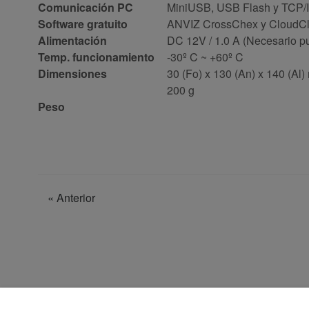
Comunicación PC
MiniUSB, USB Flash y TCP/
Software gratuito
ANVIZ CrossChex y CloudCl
Alimentación
DC 12V / 1.0 A (Necesario p
Temp. funcionamiento
-30º C ~ +60º C
Dimensiones
30 (Fo) x 130 (An) x 140 (Al
200 g
Peso
«
Anterior