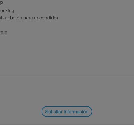
IP
ocking
ulsar botón para encendido)
) mm
Solicitar información